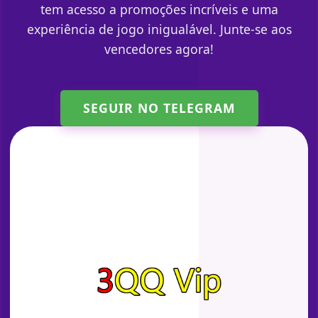
tem acesso a promoções incríveis e uma
experiência de jogo inigualável. Junte-se aos
vencedores agora!
SEGUIR NO TELEGRAM