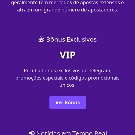
geralmente têm mercados de apostas extensos e
atraem um grande número de apostadores.
🎁 Bônus Exclusivos
VIP
Receba bônus exclusivos do Telegram,
promoções especiais e códigos promocionais
únicos!
Ver Bônus
📢 Notícias em Tempo Real