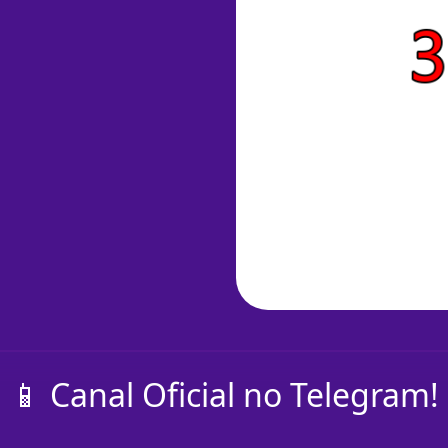
📱 Canal Oficial no Telegram!