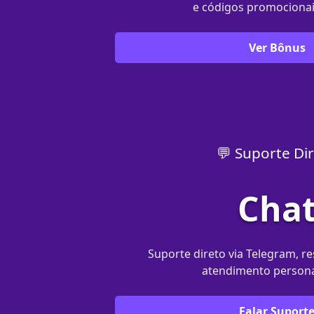
e códigos promocionai
Ver Bônus
💬 Suporte Di
Cha
Suporte direto via Telegram, r
atendimento persona
Falar Suport