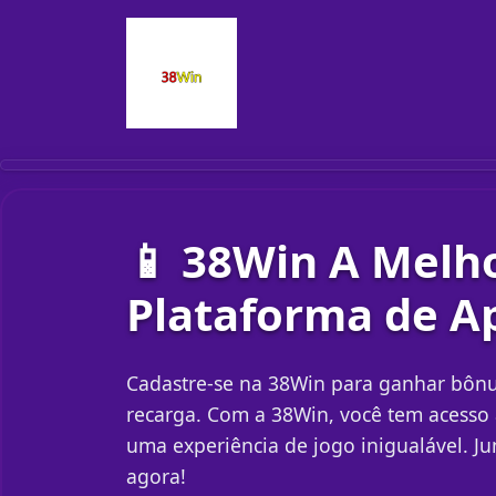
📱 38Win A Melh
Plataforma de A
Cadastre-se na 38Win para ganhar bônu
recarga. Com a 38Win, você tem acesso 
uma experiência de jogo inigualável. J
agora!