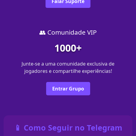
Falar Suporte
👥 Comunidade VIP
1000+
Junte-se a uma comunidade exclusiva de
jogadores e compartilhe experiências!
Entrar Grupo
📱 Como Seguir no Telegram