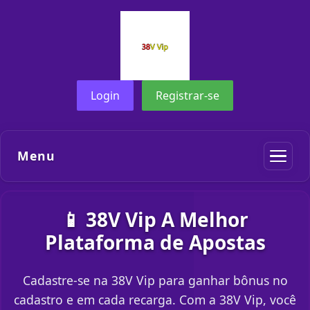
Login
Registrar-se
Menu
📱 38V Vip A Melhor
Plataforma de Apostas
Cadastre-se na 38V Vip para ganhar bônus no
cadastro e em cada recarga. Com a 38V Vip, você