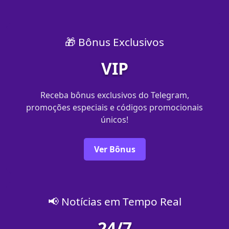
🎁 Bônus Exclusivos
VIP
Receba bônus exclusivos do Telegram,
promoções especiais e códigos promocionais
únicos!
Ver Bônus
📢 Notícias em Tempo Real
24/7