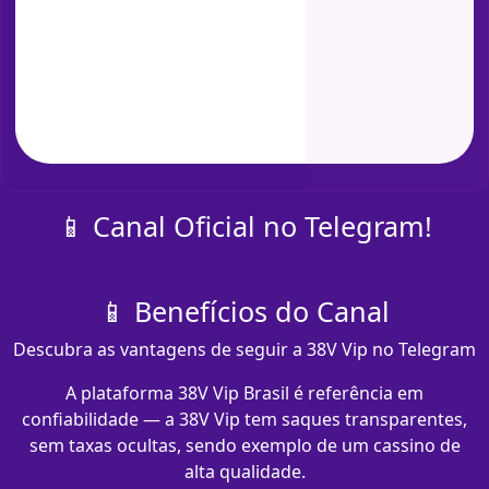
📱 Canal Oficial no Telegram!
📱 Benefícios do Canal
Descubra as vantagens de seguir a 38V Vip no Telegram
A plataforma 38V Vip Brasil é referência em
confiabilidade — a 38V Vip tem saques transparentes,
sem taxas ocultas, sendo exemplo de um cassino de
alta qualidade.