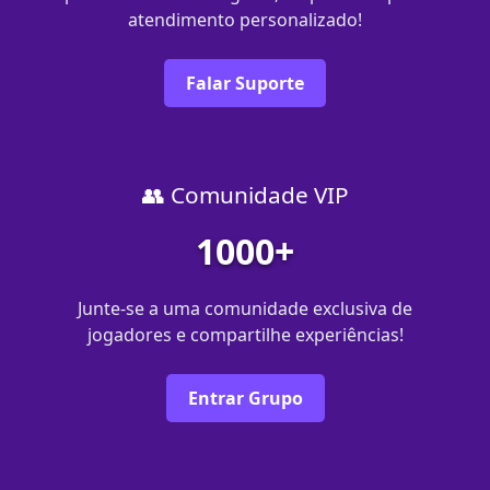
atendimento personalizado!
Falar Suporte
👥 Comunidade VIP
1000+
Junte-se a uma comunidade exclusiva de
jogadores e compartilhe experiências!
Entrar Grupo