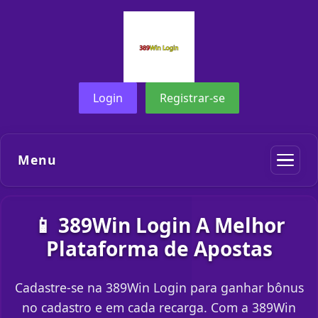
Login
Registrar-se
Menu
📱 389Win Login A Melhor
Plataforma de Apostas
Cadastre-se na 389Win Login para ganhar bônus
no cadastro e em cada recarga. Com a 389Win