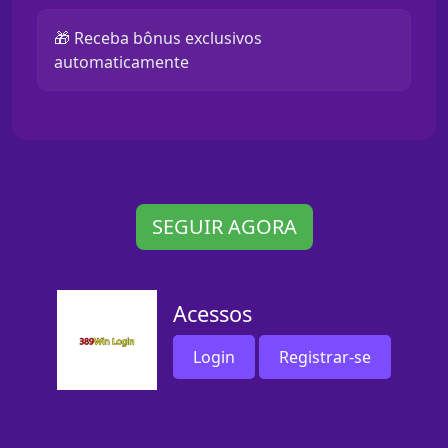
🎁 Receba bônus exclusivos
automaticamente
SEGUIR AGORA
Acessos
Login
Registrar-se