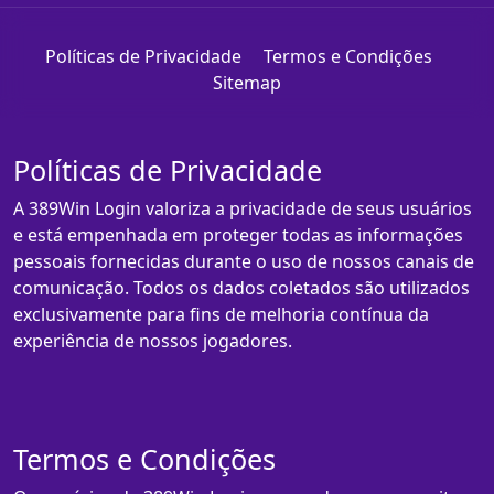
Políticas de Privacidade
Termos e Condições
Sitemap
Políticas de Privacidade
A 389Win Login valoriza a privacidade de seus usuários
e está empenhada em proteger todas as informações
pessoais fornecidas durante o uso de nossos canais de
comunicação. Todos os dados coletados são utilizados
exclusivamente para fins de melhoria contínua da
experiência de nossos jogadores.
Termos e Condições