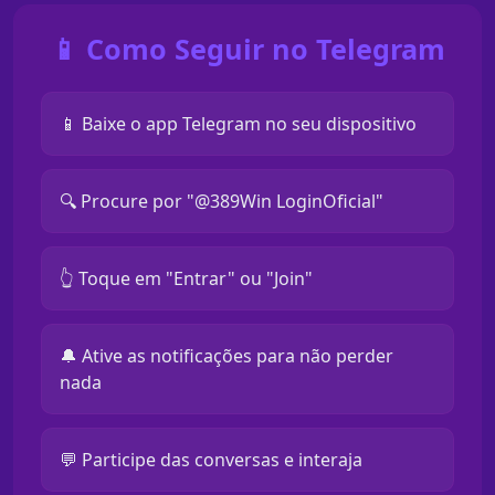
📱 Como Seguir no Telegram
📱 Baixe o app Telegram no seu dispositivo
🔍 Procure por "@389Win LoginOficial"
👆 Toque em "Entrar" ou "Join"
🔔 Ative as notificações para não perder
nada
💬 Participe das conversas e interaja