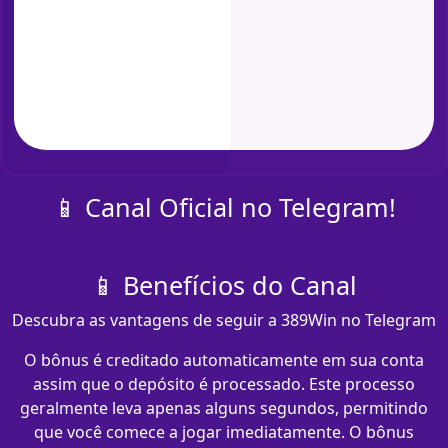
📱 Canal Oficial no Telegram!
📱 Benefícios do Canal
Descubra as vantagens de seguir a 389Win no Telegram
O bônus é creditado automaticamente em sua conta
assim que o depósito é processado. Este processo
geralmente leva apenas alguns segundos, permitindo
que você comece a jogar imediatamente. O bônus