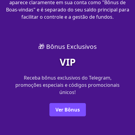
aparece claramente em sua conta como "Bônus de
Boas-vindas" e é separado do seu saldo principal para
facilitar o controle e a gestão de fundos.
🎁 Bônus Exclusivos
VIP
Receba bônus exclusivos do Telegram,
promoções especiais e códigos promocionais
únicos!
Ver Bônus