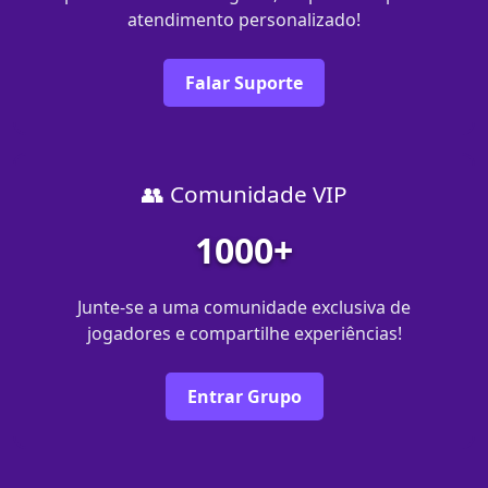
atendimento personalizado!
Falar Suporte
👥 Comunidade VIP
1000+
Junte-se a uma comunidade exclusiva de
jogadores e compartilhe experiências!
Entrar Grupo