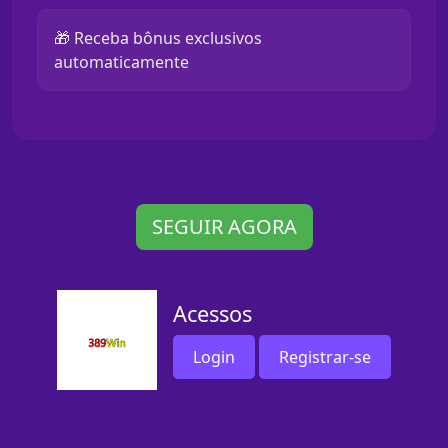
🎁 Receba bônus exclusivos
automaticamente
SEGUIR AGORA
Acessos
Login
Registrar-se