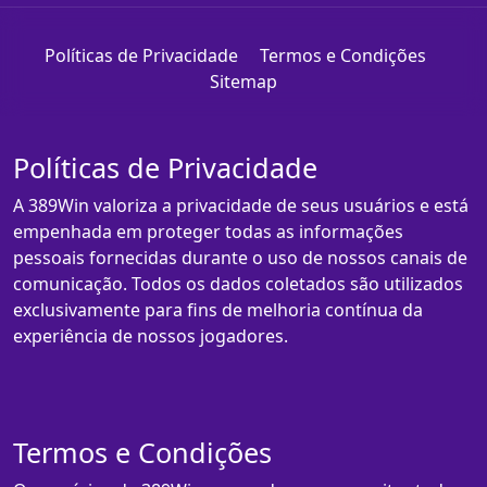
Políticas de Privacidade
Termos e Condições
Sitemap
Políticas de Privacidade
A 389Win valoriza a privacidade de seus usuários e está
empenhada em proteger todas as informações
pessoais fornecidas durante o uso de nossos canais de
comunicação. Todos os dados coletados são utilizados
exclusivamente para fins de melhoria contínua da
experiência de nossos jogadores.
Termos e Condições