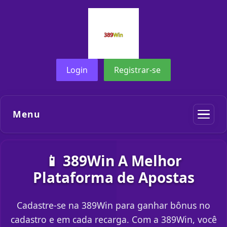
Login
Registrar-se
Menu
📱 389Win A Melhor
Plataforma de Apostas
Cadastre-se na 389Win para ganhar bônus no
cadastro e em cada recarga. Com a 389Win, você