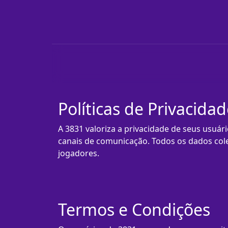
Políticas de Privacida
A 3831 valoriza a privacidade de seus usuá
canais de comunicação. Todos os dados cole
jogadores.
Termos e Condições