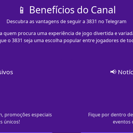
📱 Benefícios do Canal
Descubra as vantagens de seguir a 3831 no Telegram
ara quem procura uma experiência de jogo divertida e varia
ue o 3831 seja uma escolha popular entre jogadores de tod
sivos
📢 Notí
m, promoções especiais
Fique por dentro d
s únicos!
eventos 