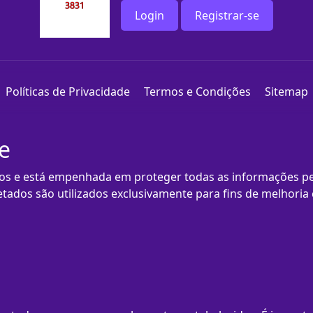
Login
Registrar-se
Políticas de Privacidade
Termos e Condições
Sitemap
de
rios e está empenhada em proteger todas as informações p
tados são utilizados exclusivamente para fins de melhoria