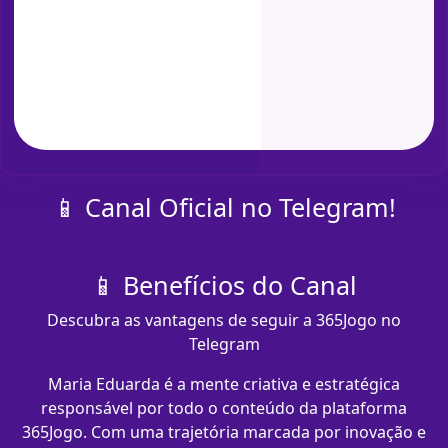
📱 Canal Oficial no Telegram!
📱 Benefícios do Canal
Descubra as vantagens de seguir a 365Jogo no
Telegram
Maria Eduarda é a mente criativa e estratégica
responsável por todo o conteúdo da plataforma
365Jogo. Com uma trajetória marcada por inovação e