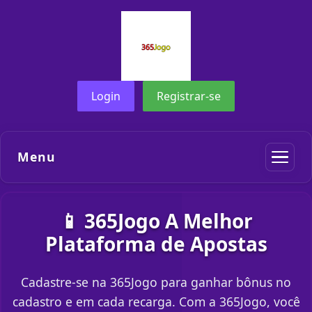
Login
Registrar-se
Menu
📱 365Jogo A Melhor
Plataforma de Apostas
Cadastre-se na 365Jogo para ganhar bônus no
cadastro e em cada recarga. Com a 365Jogo, você