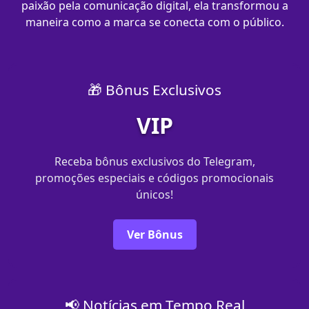
paixão pela comunicação digital, ela transformou a
maneira como a marca se conecta com o público.
🎁 Bônus Exclusivos
VIP
Receba bônus exclusivos do Telegram,
promoções especiais e códigos promocionais
únicos!
Ver Bônus
📢 Notícias em Tempo Real