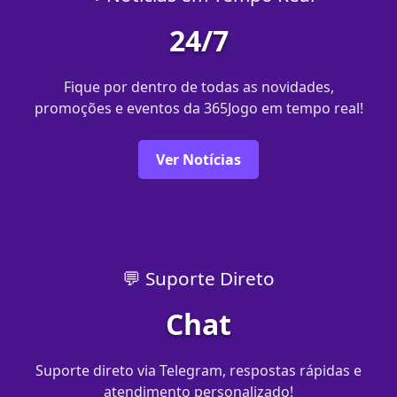
24/7
Fique por dentro de todas as novidades,
promoções e eventos da 365Jogo em tempo real!
Ver Notícias
💬 Suporte Direto
Chat
Suporte direto via Telegram, respostas rápidas e
atendimento personalizado!