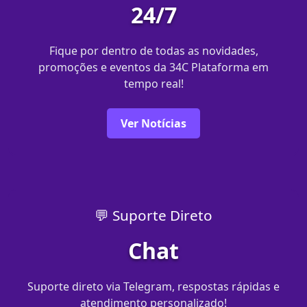
24/7
Fique por dentro de todas as novidades,
promoções e eventos da 34C Plataforma em
tempo real!
Ver Notícias
💬 Suporte Direto
Chat
Suporte direto via Telegram, respostas rápidas e
atendimento personalizado!