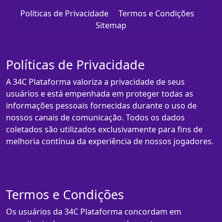
Políticas de Privacidade
Termos e Condições
Sitemap
Políticas de Privacidade
A 34C Plataforma valoriza a privacidade de seus
usuários e está empenhada em proteger todas as
informações pessoais fornecidas durante o uso de
nossos canais de comunicação. Todos os dados
coletados são utilizados exclusivamente para fins de
melhoria contínua da experiência de nossos jogadores.
Termos e Condições
Os usuários da 34C Plataforma concordam em