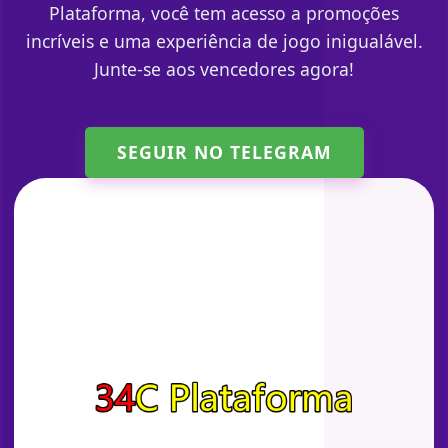
Plataforma, você tem acesso a promoções
incríveis e uma experiência de jogo inigualável.
Junte-se aos vencedores agora!
SEGUIR NO TELEGRAM