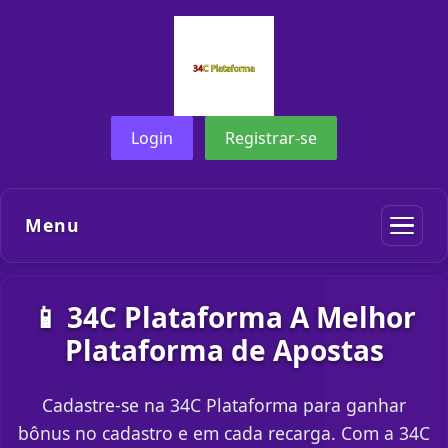
Login
Registrar-se
Menu
📱 34C Plataforma A Melhor
Plataforma de Apostas
Cadastre-se na 34C Plataforma para ganhar
bônus no cadastro e em cada recarga. Com a 34C