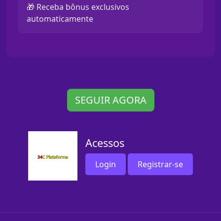
🎁 Receba bônus exclusivos
automaticamente
SEGUIR AGORA
Acessos
Login
Registrar-se