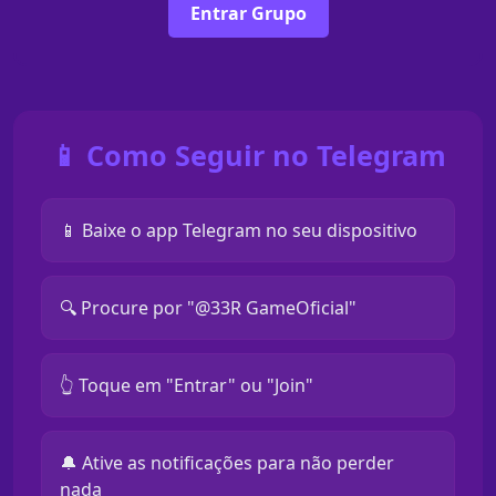
Entrar Grupo
📱 Como Seguir no Telegram
📱 Baixe o app Telegram no seu dispositivo
🔍 Procure por "@33R GameOficial"
👆 Toque em "Entrar" ou "Join"
🔔 Ative as notificações para não perder
nada