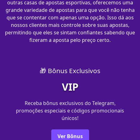
outras casas de apostas esportivas, oferecemos uma
grande variedade de apostas para que você não tenha
que se contentar com apenas uma opção. Isso dá aos
nossos clientes mais controle sobre suas apostas,
permitindo que eles se sintam confiantes sabendo que
fizeram a aposta pelo preço certo.
🎁 Bônus Exclusivos
VIP
Receba bônus exclusivos do Telegram,
promoções especiais e códigos promocionais
únicos!
Ver Bônus