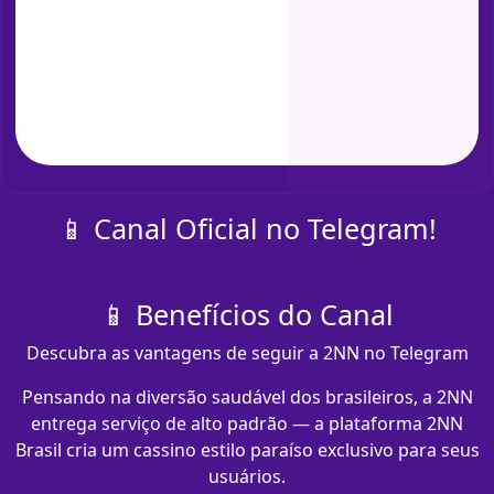
📱 Canal Oficial no Telegram!
📱 Benefícios do Canal
Descubra as vantagens de seguir a 2NN no Telegram
Pensando na diversão saudável dos brasileiros, a 2NN
entrega serviço de alto padrão — a plataforma 2NN
Brasil cria um cassino estilo paraíso exclusivo para seus
usuários.