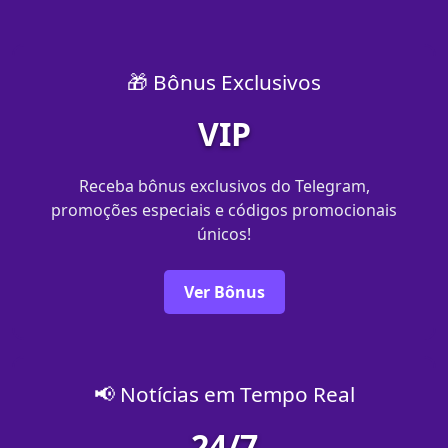
🎁 Bônus Exclusivos
VIP
Receba bônus exclusivos do Telegram,
promoções especiais e códigos promocionais
únicos!
Ver Bônus
📢 Notícias em Tempo Real
24/7