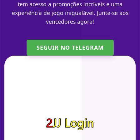
tem acesso a promoções incríveis e uma
experiência de jogo inigualável. Junte-se aos
vencedores agora!
SEGUIR NO TELEGRAM