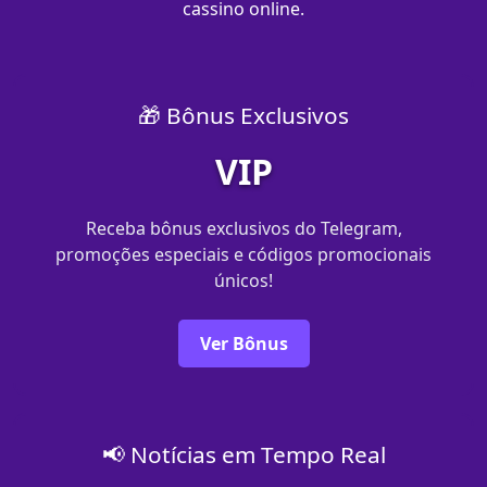
cassino online.
🎁 Bônus Exclusivos
VIP
Receba bônus exclusivos do Telegram,
promoções especiais e códigos promocionais
únicos!
Ver Bônus
📢 Notícias em Tempo Real