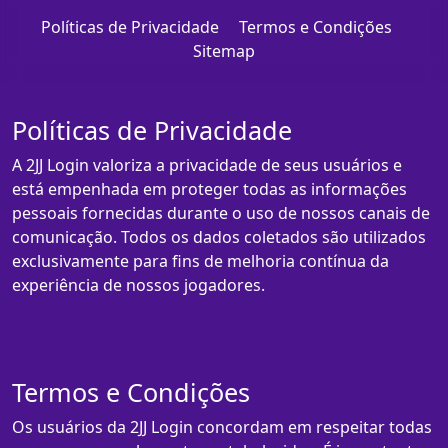
Políticas de Privacidade
Termos e Condições
Sitemap
Políticas de Privacidade
A 2JJ Login valoriza a privacidade de seus usuários e
está empenhada em proteger todas as informações
pessoais fornecidas durante o uso de nossos canais de
comunicação. Todos os dados coletados são utilizados
exclusivamente para fins de melhoria contínua da
experiência de nossos jogadores.
Termos e Condições
Os usuários da 2JJ Login concordam em respeitar todas