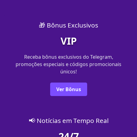
🎁 Bônus Exclusivos
VIP
Receba bônus exclusivos do Telegram,
promoções especiais e códigos promocionais
únicos!
Ver Bônus
📢 Notícias em Tempo Real
24/7