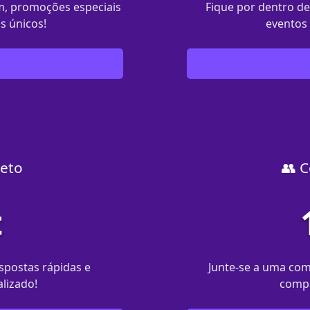
m, promoções especiais
Fique por dentro d
s únicos!
eventos
reto
👥 
t
espostas rápidas e
Junte-se a uma com
lizado!
compa