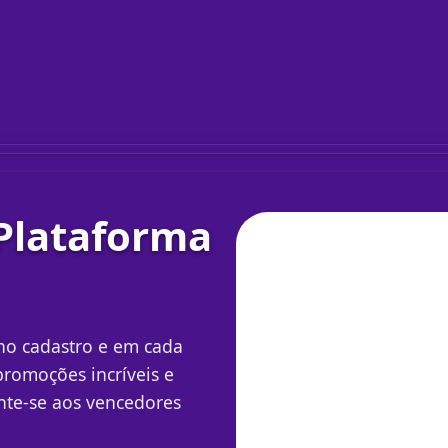
 Plataforma
no cadastro e em cada
promoções incríveis e
unte-se aos vencedores