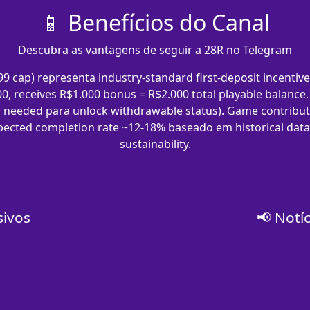
📱 Benefícios do Canal
Descubra as vantagens de seguir a 28R no Telegram
cap) representa industry-standard first-deposit incentive
0, receives R$1.000 bonus = R$2.000 total playable balance
 needed para unlock withdrawable status). Game contributio
pected completion rate ~12-18% baseado em historical data,
sustainability.
sivos
📢 Notí