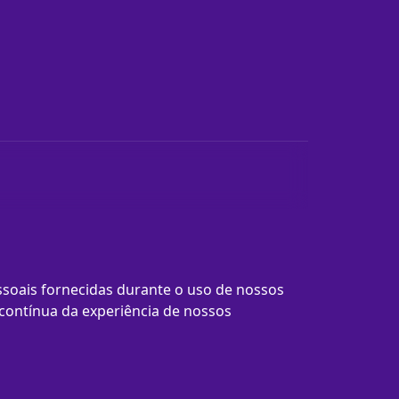
ssoais fornecidas durante o uso de nossos
 contínua da experiência de nossos