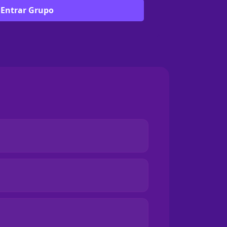
Entrar Grupo