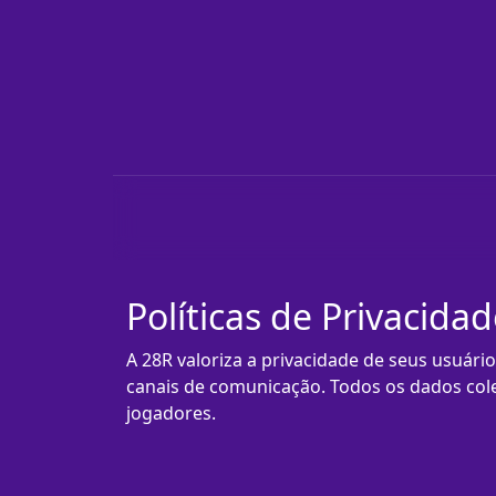
Políticas de Privacida
A 28R valoriza a privacidade de seus usuár
canais de comunicação. Todos os dados cole
jogadores.