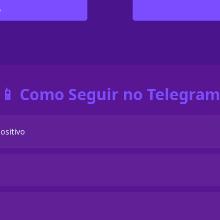
e
📱 Como Seguir no Telegram
ositivo