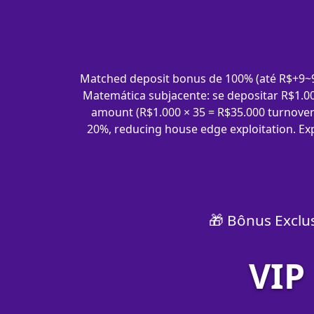
Matched deposit bonus de 100% (até R$+9~99 
Matemática subjacente: se depositar R$1.00
amount (R$1.000 × 35 = R$35.000 turnover
20%, reducing house edge exploitation. Ex
🎁 Bônus Exclu
VIP