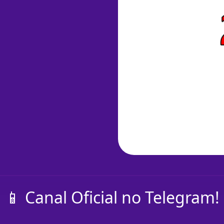
📱 Canal Oficial no Telegram!