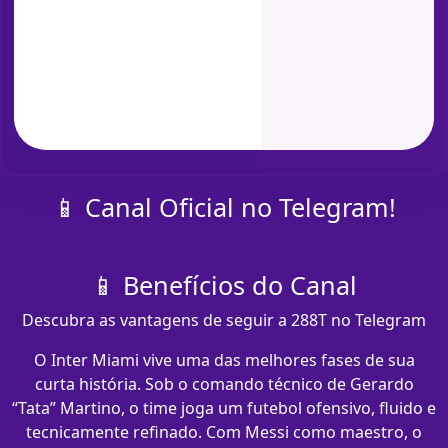
📱 Canal Oficial no Telegram!
📱 Benefícios do Canal
Descubra as vantagens de seguir a 288T no Telegram
O Inter Miami vive uma das melhores fases de sua
curta história. Sob o comando técnico de Gerardo
“Tata” Martino, o time joga um futebol ofensivo, fluido e
tecnicamente refinado. Com Messi como maestro, o