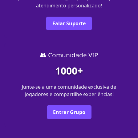
atendimento personalizado!
Falar Suporte
👥 Comunidade VIP
1000+
Junte-se a uma comunidade exclusiva de
jogadores e compartilhe experiências!
Entrar Grupo