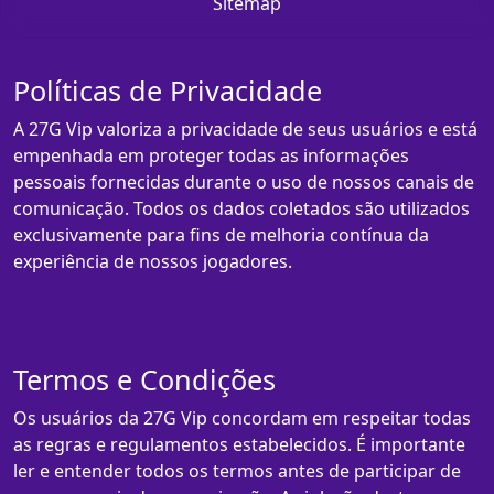
Sitemap
Políticas de Privacidade
A 27G Vip valoriza a privacidade de seus usuários e está
empenhada em proteger todas as informações
pessoais fornecidas durante o uso de nossos canais de
comunicação. Todos os dados coletados são utilizados
exclusivamente para fins de melhoria contínua da
experiência de nossos jogadores.
Termos e Condições
Os usuários da 27G Vip concordam em respeitar todas
as regras e regulamentos estabelecidos. É importante
ler e entender todos os termos antes de participar de