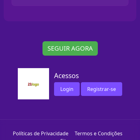
SEGUIR AGORA
Acessos
Login
Registrar-se
Políticas de Privacidade
Termos e Condições