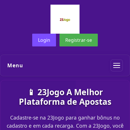
Login
Registrar-se
Menu
📱 23Jogo A Melhor
Plataforma de Apostas
Cadastre-se na 23Jogo para ganhar bônus no
cadastro e em cada recarga. Com a 23Jogo, você