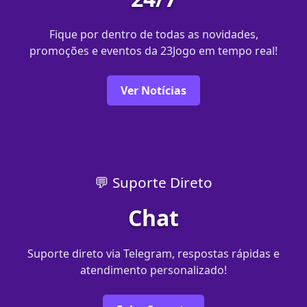
Fique por dentro de todas as novidades,
promoções e eventos da 23Jogo em tempo real!
Ver Notícias
💬 Suporte Direto
Chat
Suporte direto via Telegram, respostas rápidas e
atendimento personalizado!