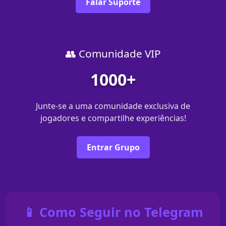
Falar Suporte
👥 Comunidade VIP
1000+
Junte-se a uma comunidade exclusiva de
jogadores e compartilhe experiências!
Entrar Grupo
📱 Como Seguir no Telegram