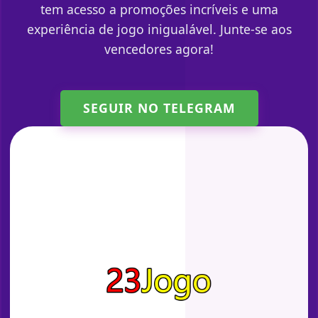
tem acesso a promoções incríveis e uma
experiência de jogo inigualável. Junte-se aos
vencedores agora!
SEGUIR NO TELEGRAM