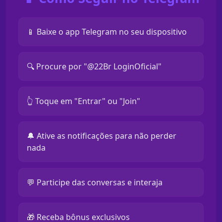
📱 Baixe o app Telegram no seu dispositivo
🔍 Procure por "@22Br LoginOficial"
👆 Toque em "Entrar" ou "Join"
🔔 Ative as notificações para não perder
nada
💬 Participe das conversas e interaja
🎁 Receba bônus exclusivos