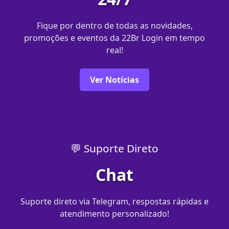
Fique por dentro de todas as novidades,
promoções e eventos da 22Br Login em tempo
real!
Ver Notícias
💬 Suporte Direto
Chat
Suporte direto via Telegram, respostas rápidas e
atendimento personalizado!