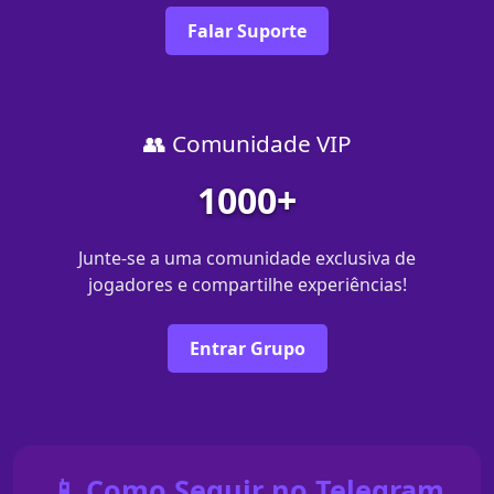
Falar Suporte
👥 Comunidade VIP
1000+
Junte-se a uma comunidade exclusiva de
jogadores e compartilhe experiências!
Entrar Grupo
📱 Como Seguir no Telegram