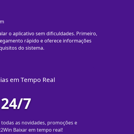
am
ar o aplicativo sem dificuldades. Primeiro,
arregamento rápido e oferece informações
quisitos do sistema.
cias em Tempo Real
24/7
e todas as novidades, promoções e
22Win Baixar em tempo real!