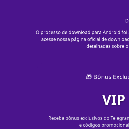
D
O processo de download para Android foi si
acesse nossa página oficial de download
detalhadas sobre o 
🎁 Bônus Exclu
VIP
Receba bônus exclusivos do Telegra
e códigos promocionai