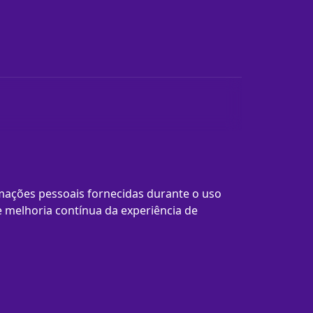
rmações pessoais fornecidas durante o uso
e melhoria contínua da experiência de