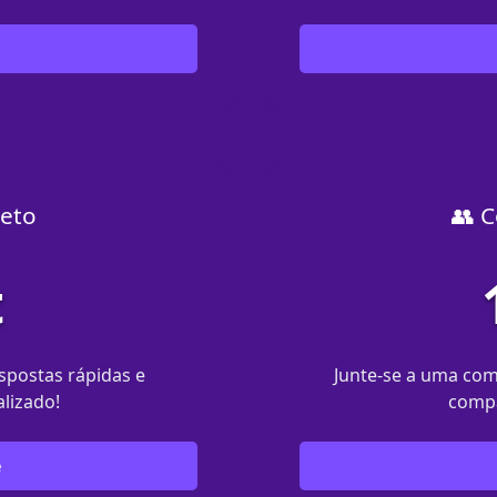
reto
👥 
t
espostas rápidas e
Junte-se a uma com
lizado!
compa
e