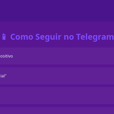
📱 Como Seguir no Telegram
ositivo
ial"