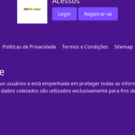
Acessos
Login
Registrar-se
Políticas de Privacidade
Termos e Condições
Sitemap
de
seus usuários e está empenhada em proteger todas as info
dados coletados são utilizados exclusivamente para fins d