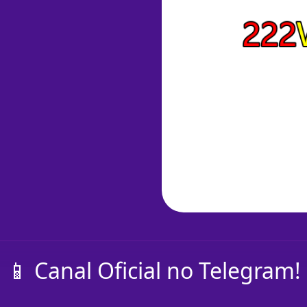
📱 Canal Oficial no Telegram!