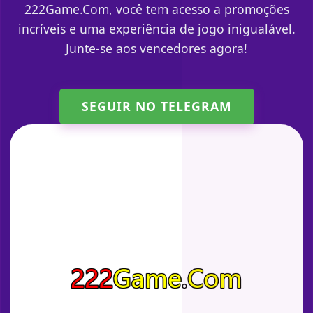
222Game.Com, você tem acesso a promoções
incríveis e uma experiência de jogo inigualável.
Junte-se aos vencedores agora!
SEGUIR NO TELEGRAM