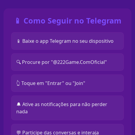
📱 Como Seguir no Telegram
📱 Baixe o app Telegram no seu dispositivo
🔍 Procure por "@222Game.ComOficial"
👆 Toque em "Entrar" ou "Join"
🔔 Ative as notificações para não perder
nada
💬 Participe das conversas e interaja