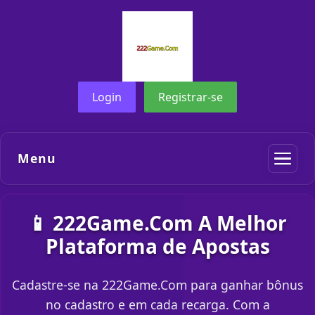
Login
Registrar-se
Menu
📱 222Game.Com A Melhor
Plataforma de Apostas
Cadastre-se na 222Game.Com para ganhar bônus
no cadastro e em cada recarga. Com a