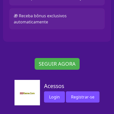
🎁 Receba bônus exclusivos
automaticamente
SEGUIR AGORA
Acessos
Login
Registrar-se