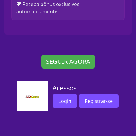
🎁 Receba bônus exclusivos
automaticamente
SEGUIR AGORA
Acessos
Login
Registrar-se