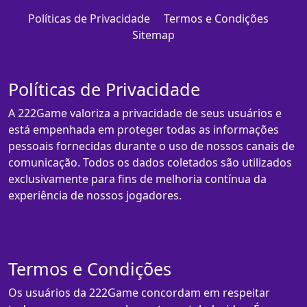
Políticas de Privacidade
Termos e Condições
Sitemap
Políticas de Privacidade
A 222Game valoriza a privacidade de seus usuários e
está empenhada em proteger todas as informações
pessoais fornecidas durante o uso de nossos canais de
comunicação. Todos os dados coletados são utilizados
exclusivamente para fins de melhoria contínua da
experiência de nossos jogadores.
Termos e Condições
Os usuários da 222Game concordam em respeitar