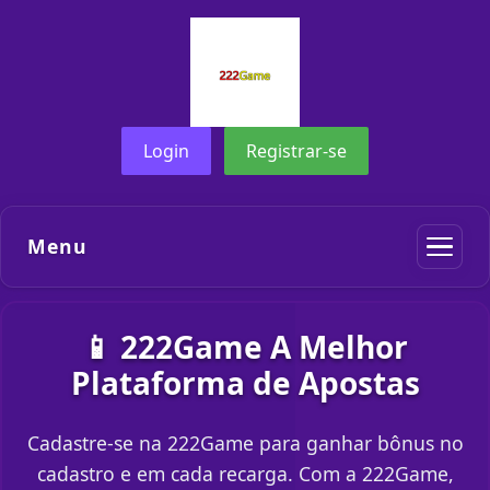
Login
Registrar-se
Menu
📱 222Game A Melhor
Plataforma de Apostas
Cadastre-se na 222Game para ganhar bônus no
cadastro e em cada recarga. Com a 222Game,