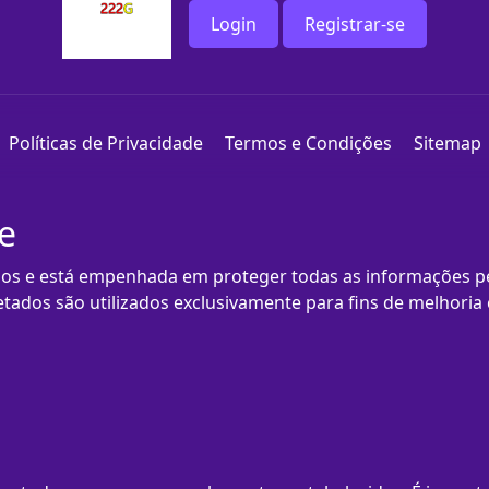
Login
Registrar-se
Políticas de Privacidade
Termos e Condições
Sitemap
de
rios e está empenhada em proteger todas as informações p
tados são utilizados exclusivamente para fins de melhoria