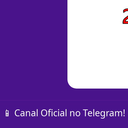
📱 Canal Oficial no Telegram!