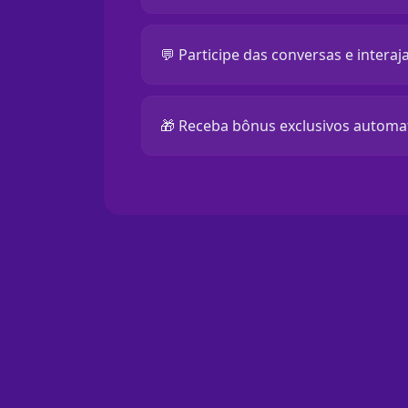
💬 Participe das conversas e interaj
🎁 Receba bônus exclusivos autom