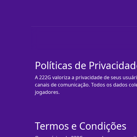
Políticas de Privacida
A 222G valoriza a privacidade de seus usuá
canais de comunicação. Todos os dados cole
jogadores.
Termos e Condições