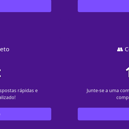
reto
👥 
t
espostas rápidas e
Junte-se a uma com
lizado!
compa
e