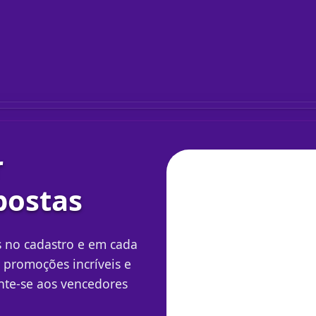
r
postas
 no cadastro e em cada
 promoções incríveis e
unte-se aos vencedores