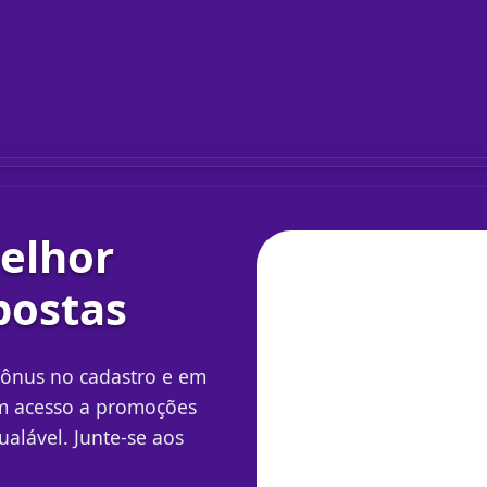
elhor
postas
bônus no cadastro e em
em acesso a promoções
ualável. Junte-se aos