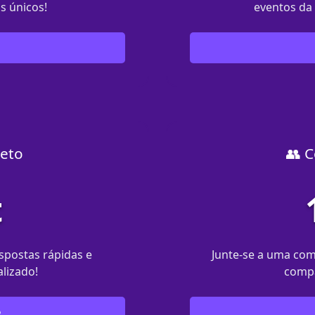
s únicos!
eventos da
reto
👥 
t
espostas rápidas e
Junte-se a uma com
lizado!
compa
e