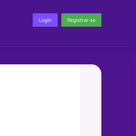
Login
Registrar-se