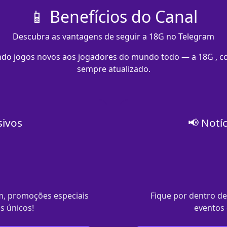
📱 Benefícios do Canal
Descubra as vantagens de seguir a 18G no Telegram
endo jogos novos aos jogadores do mundo todo — a 18G , 
sempre atualizado.
sivos
📢 Notí
m, promoções especiais
Fique por dentro d
s únicos!
eventos