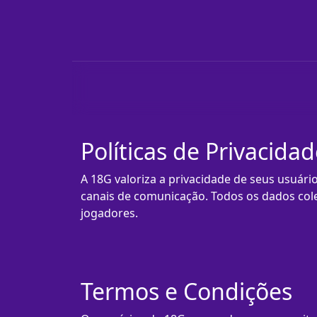
Políticas de Privacida
A 18G valoriza a privacidade de seus usuár
canais de comunicação. Todos os dados cole
jogadores.
Termos e Condições