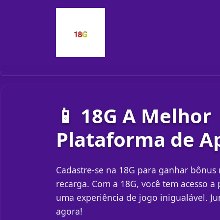
📱 18G A Melhor
Plataforma de A
Cadastre-se na 18G para ganhar bônus 
recarga. Com a 18G, você tem acesso a 
uma experiência de jogo inigualável. J
agora!