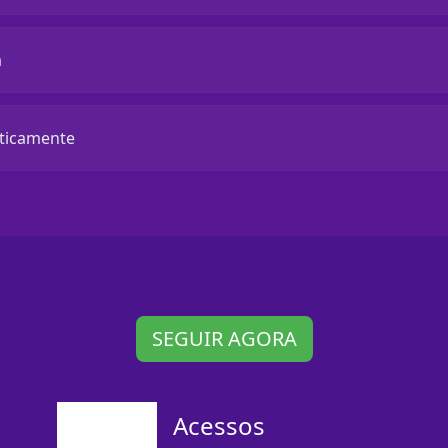
a
aticamente
SEGUIR AGORA
Acessos