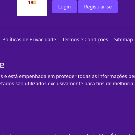
Login
Registrar-se
Políticas de Privacidade
Termos e Condições
Sitemap
de
ios e está empenhada em proteger todas as informações pe
tados são utilizados exclusivamente para fins de melhoria