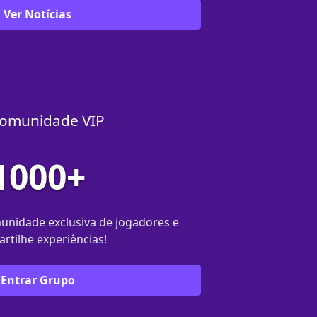
Ver Notícias
Comunidade VIP
1000+
unidade exclusiva de jogadores e
rtilhe experiências!
Entrar Grupo