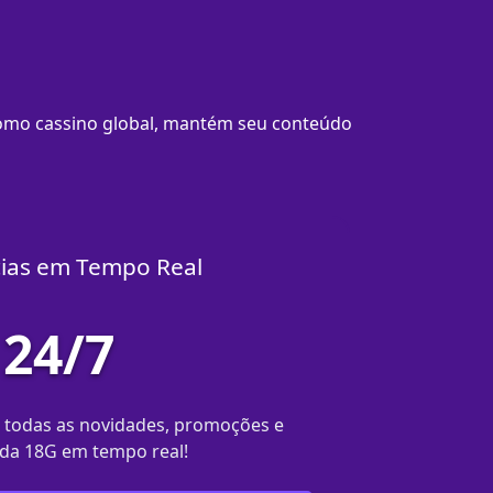
como cassino global, mantém seu conteúdo
cias em Tempo Real
24/7
e todas as novidades, promoções e
 da 18G em tempo real!