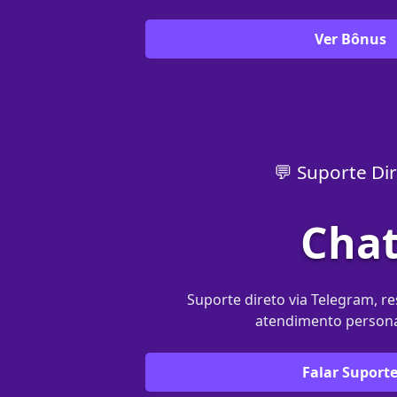
Ver Bônus
💬 Suporte Di
Cha
Suporte direto via Telegram, r
atendimento persona
Falar Suport