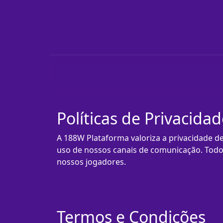
Políticas de Privacida
A 188W Plataforma valoriza a privacidade 
uso de nossos canais de comunicação. Todos
nossos jogadores.
Termos e Condições