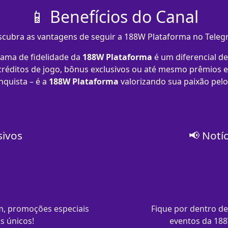
📱 Benefícios do Canal
cubra as vantagens de seguir a 188W Plataforma no Tele
rama de fidelidade da
188W Plataforma
é um diferencial de
réditos de jogo, bônus exclusivos ou até mesmo prêmios es
quista – é a
188W Plataforma
valorizando sua paixão pel
sivos
📢 Notí
m, promoções especiais
Fique por dentro d
s únicos!
eventos da 188