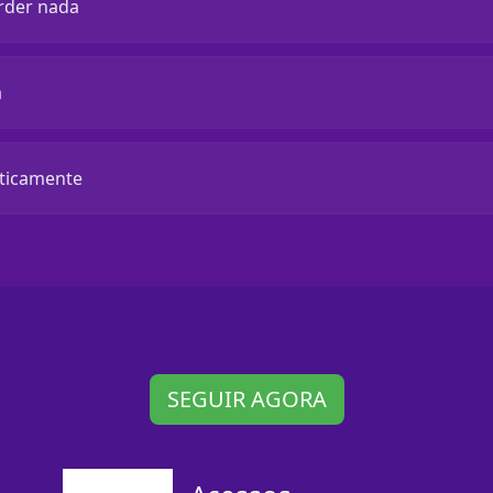
erder nada
a
aticamente
SEGUIR AGORA