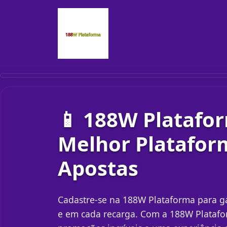
📱 188W Platafo
Melhor Platafor
Apostas
Cadastre-se na 188W Plataforma para g
e em cada recarga. Com a 188W Platafo