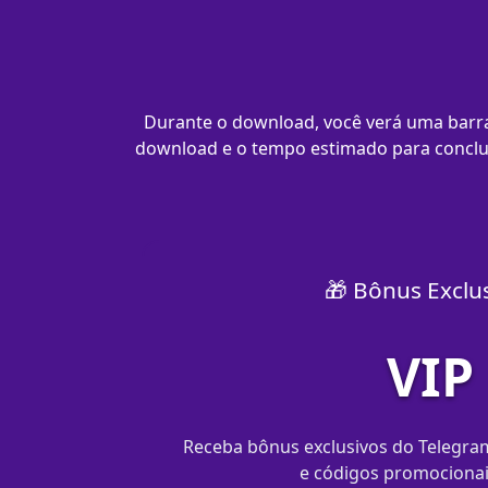
Durante o download, você verá uma barra
download e o tempo estimado para conclu
🎁 Bônus Exclu
VIP
Receba bônus exclusivos do Telegra
e códigos promocionai