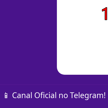
📱 Canal Oficial no Telegram!