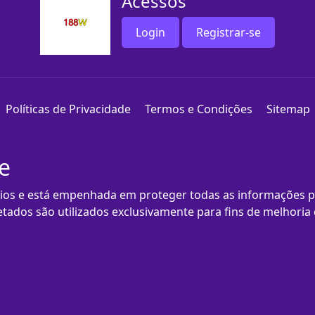
Acessos
Login
Registrar-se
Políticas de Privacidade
Termos e Condições
Sitemap
de
ários e está empenhada em proteger todas as informações p
tados são utilizados exclusivamente para fins de melhoria