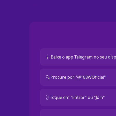
📱 Baixe o app Telegram no seu disp
🔍 Procure por "@188WOficial"
👆 Toque em "Entrar" ou "Join"