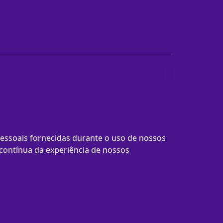
essoais fornecidas durante o uso de nossos
 contínua da experiência de nossos