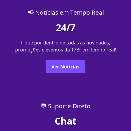
📢 Notícias em Tempo Real
24/7
Fique por dentro de todas as novidades,
promoções e eventos da 17Br em tempo real!
Ver Notícias
💬 Suporte Direto
Chat