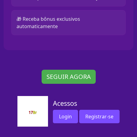
🎁 Receba bônus exclusivos
automaticamente
SEGUIR AGORA
Acessos
Login
Registrar-se