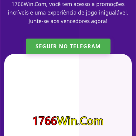
1766Win.Com, você tem acesso a promoções
incríveis e uma experiência de jogo inigualável.
Junte-se aos vencedores agora!
SEGUIR NO TELEGRAM