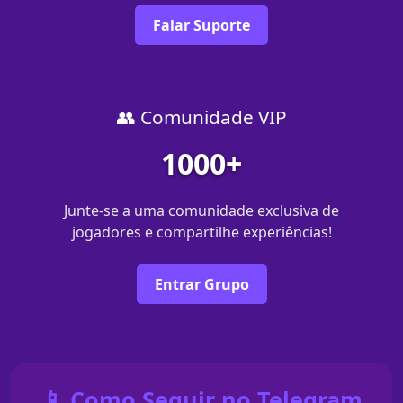
Falar Suporte
👥 Comunidade VIP
1000+
Junte-se a uma comunidade exclusiva de
jogadores e compartilhe experiências!
Entrar Grupo
📱 Como Seguir no Telegram