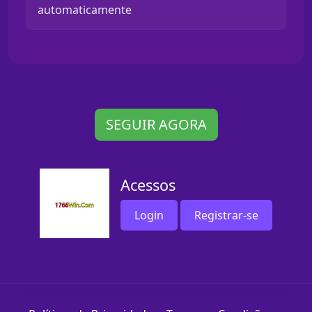
automaticamente
SEGUIR AGORA
Acessos
Login
Registrar-se