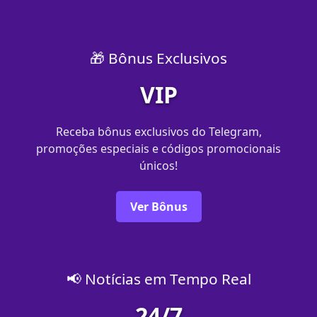
🎁 Bônus Exclusivos
VIP
Receba bônus exclusivos do Telegram,
promoções especiais e códigos promocionais
únicos!
Ver Bônus
📢 Notícias em Tempo Real
24/7