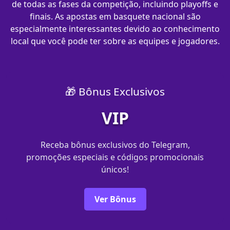
de todas as fases da competição, incluindo playoffs e
finais. As apostas em basquete nacional são
especialmente interessantes devido ao conhecimento
local que você pode ter sobre as equipes e jogadores.
🎁 Bônus Exclusivos
VIP
Receba bônus exclusivos do Telegram,
promoções especiais e códigos promocionais
únicos!
Ver Bônus