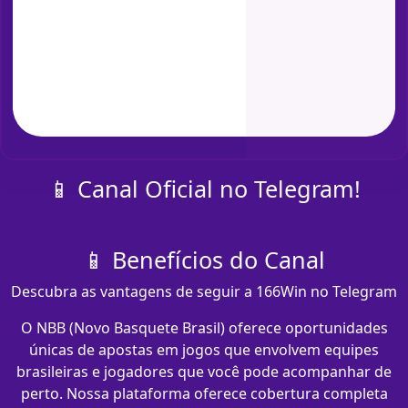
📱 Canal Oficial no Telegram!
📱 Benefícios do Canal
Descubra as vantagens de seguir a 166Win no Telegram
O NBB (Novo Basquete Brasil) oferece oportunidades
únicas de apostas em jogos que envolvem equipes
brasileiras e jogadores que você pode acompanhar de
perto. Nossa plataforma oferece cobertura completa