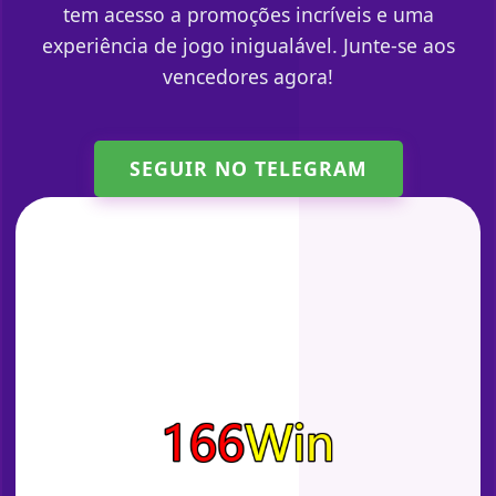
tem acesso a promoções incríveis e uma
experiência de jogo inigualável. Junte-se aos
vencedores agora!
SEGUIR NO TELEGRAM