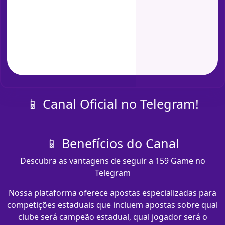
📱 Canal Oficial no Telegram!
📱 Benefícios do Canal
Descubra as vantagens de seguir a 159 Game no
Telegram
Nossa plataforma oferece apostas especializadas para
competições estaduais que incluem apostas sobre qual
clube será campeão estadual, qual jogador será o