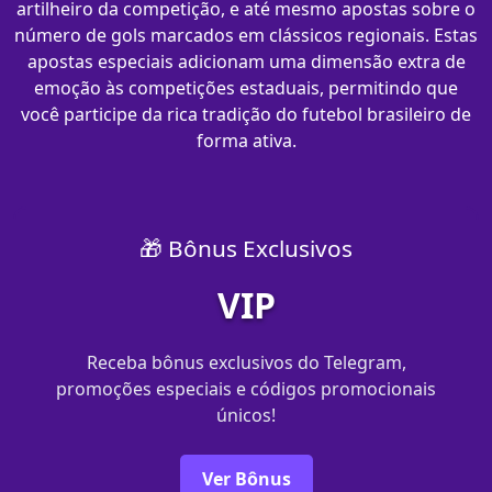
artilheiro da competição, e até mesmo apostas sobre o
número de gols marcados em clássicos regionais. Estas
apostas especiais adicionam uma dimensão extra de
emoção às competições estaduais, permitindo que
você participe da rica tradição do futebol brasileiro de
forma ativa.
🎁 Bônus Exclusivos
VIP
Receba bônus exclusivos do Telegram,
promoções especiais e códigos promocionais
únicos!
Ver Bônus