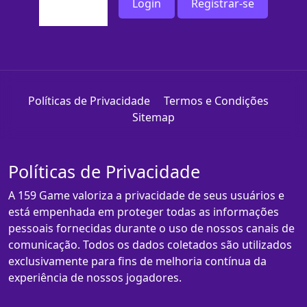
Login
Registrar-se
Políticas de Privacidade
Termos e Condições
Sitemap
Políticas de Privacidade
A 159 Game valoriza a privacidade de seus usuários e
está empenhada em proteger todas as informações
pessoais fornecidas durante o uso de nossos canais de
comunicação. Todos os dados coletados são utilizados
exclusivamente para fins de melhoria contínua da
experiência de nossos jogadores.