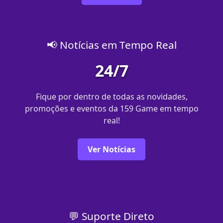
📢 Notícias em Tempo Real
24/7
Fique por dentro de todas as novidades,
promoções e eventos da 159 Game em tempo
real!
Ver Notícias
💬 Suporte Direto