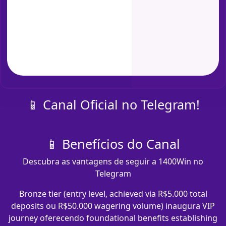
📱 Canal Oficial no Telegram!
📱 Benefícios do Canal
Descubra as vantagens de seguir a 1400Win no
Telegram
Bronze tier (entry level, achieved via R$5.000 total
deposits ou R$50.000 wagering volume) inaugura VIP
journey oferecendo foundational benefits establishing