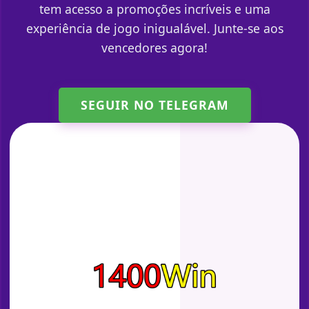
tem acesso a promoções incríveis e uma
experiência de jogo inigualável. Junte-se aos
vencedores agora!
SEGUIR NO TELEGRAM