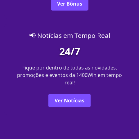
Ver Bônus
📢 Notícias em Tempo Real
24/7
Fique por dentro de todas as novidades,
promoções e eventos da 1400Win em tempo
real!
Ver Notícias