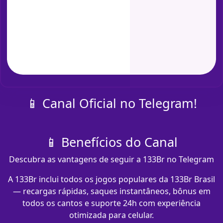
📱 Canal Oficial no Telegram!
📱 Benefícios do Canal
Descubra as vantagens de seguir a 133Br no Telegram
A 133Br inclui todos os jogos populares da 133Br Brasil
— recargas rápidas, saques instantâneos, bônus em
todos os cantos e suporte 24h com experiência
otimizada para celular.