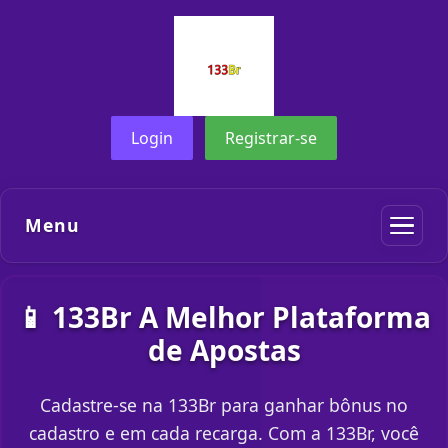
Login
Registrar-se
Menu
📱 133Br A Melhor Plataforma
de Apostas
Cadastre-se na 133Br para ganhar bônus no
cadastro e em cada recarga. Com a 133Br, você