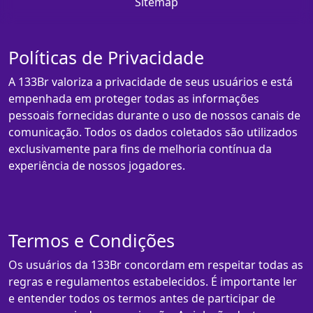
Sitemap
Políticas de Privacidade
A 133Br valoriza a privacidade de seus usuários e está
empenhada em proteger todas as informações
pessoais fornecidas durante o uso de nossos canais de
comunicação. Todos os dados coletados são utilizados
exclusivamente para fins de melhoria contínua da
experiência de nossos jogadores.
Termos e Condições
Os usuários da 133Br concordam em respeitar todas as
regras e regulamentos estabelecidos. É importante ler
e entender todos os termos antes de participar de