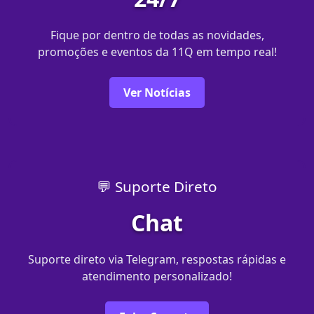
Fique por dentro de todas as novidades,
promoções e eventos da 11Q em tempo real!
Ver Notícias
💬 Suporte Direto
Chat
Suporte direto via Telegram, respostas rápidas e
atendimento personalizado!