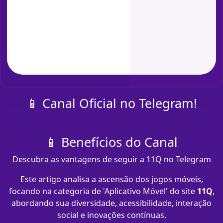
📱 Canal Oficial no Telegram!
📱 Benefícios do Canal
Descubra as vantagens de seguir a 11Q no Telegram
Este artigo analisa a ascensão dos jogos móveis,
focando na categoria de 'Aplicativo Móvel' do site
11Q
,
abordando sua diversidade, acessibilidade, interação
social e inovações contínuas.