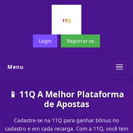
Login
Registrar-se
Menu
📱 11Q A Melhor Plataforma
de Apostas
Cadastre-se na 11Q para ganhar bônus no
cadastro e em cada recarga. Com a 11Q, você tem