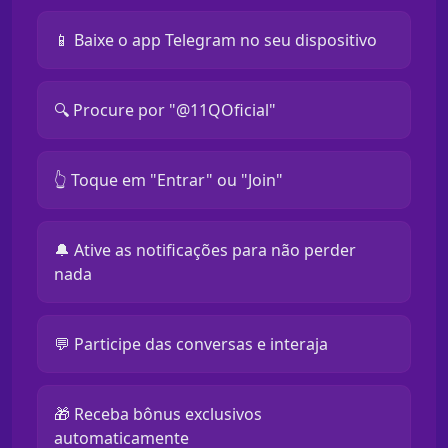
📱 Baixe o app Telegram no seu dispositivo
🔍 Procure por "@11QOficial"
👆 Toque em "Entrar" ou "Join"
🔔 Ative as notificações para não perder
nada
💬 Participe das conversas e interaja
🎁 Receba bônus exclusivos
automaticamente