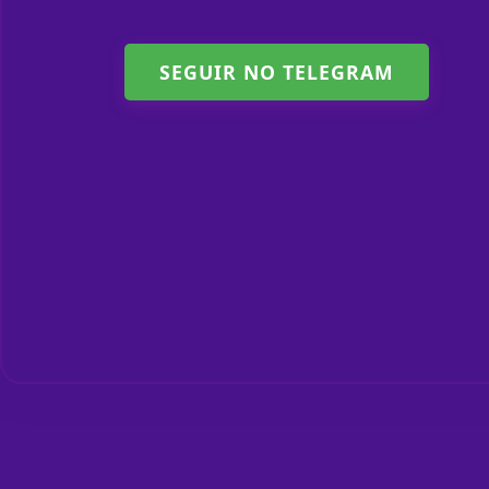
SEGUIR NO TELEGRAM