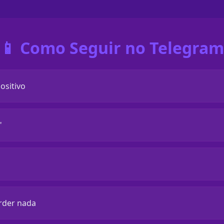
📱 Como Seguir no Telegram
ositivo
"
erder nada