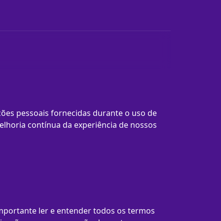
ções pessoais fornecidas durante o uso de
elhoria contínua da experiência de nossos
mportante ler e entender todos os termos