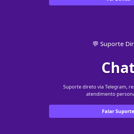
💬 Suporte Di
Cha
Suporte direto via Telegram, r
atendimento persona
Falar Suport