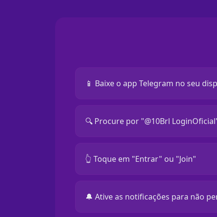
📱 Baixe o app Telegram no seu disp
🔍 Procure por "@10Brl LoginOficial
👆 Toque em "Entrar" ou "Join"
🔔 Ative as notificações para não p