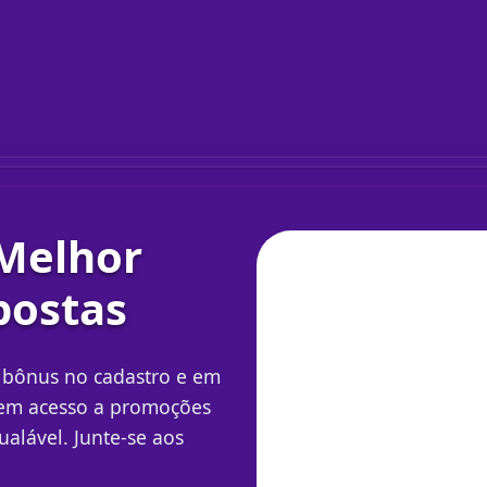
 Melhor
postas
r bônus no cadastro e em
 tem acesso a promoções
ualável. Junte-se aos