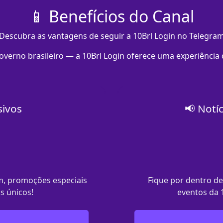
📱 Benefícios do Canal
Descubra as vantagens de seguir a 10Brl Login no Telegra
overno brasileiro — a 10Brl Login oferece uma experiência 
sivos
📢 Notí
m, promoções especiais
Fique por dentro d
s únicos!
eventos da 