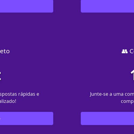
reto
👥 
t
espostas rápidas e
Junte-se a uma com
lizado!
compa
e