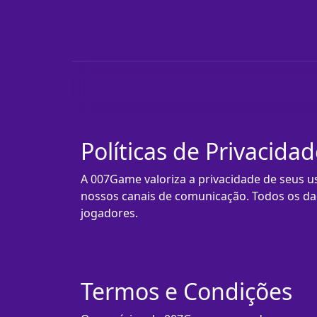
Políticas de Privacida
A 007Game valoriza a privacidade de seus 
nossos canais de comunicação. Todos os dad
jogadores.
Termos e Condições