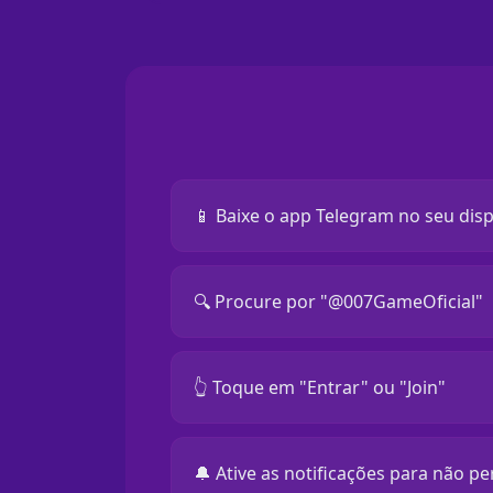
📱 Baixe o app Telegram no seu disp
🔍 Procure por "@007GameOficial"
👆 Toque em "Entrar" ou "Join"
🔔 Ative as notificações para não p