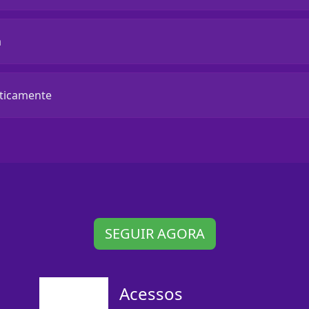
a
aticamente
SEGUIR AGORA
Acessos