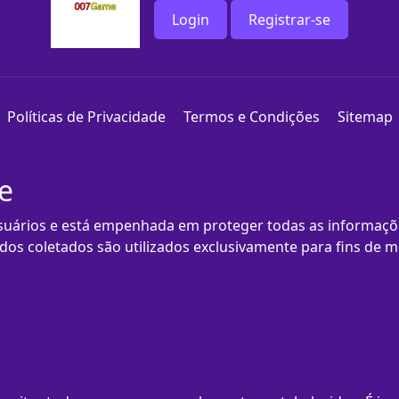
Login
Registrar-se
Políticas de Privacidade
Termos e Condições
Sitemap
de
usuários e está empenhada em proteger todas as informaçõ
os coletados são utilizados exclusivamente para fins de m