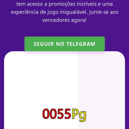
tem acesso a promoções incríveis e uma
experiência de jogo inigualável. Junte-se aos
vencedores agora!
SEGUIR NO TELEGRAM