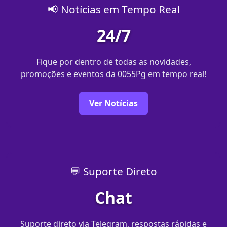
📢 Notícias em Tempo Real
24/7
Fique por dentro de todas as novidades,
promoções e eventos da 0055Pg em tempo real!
Ver Notícias
💬 Suporte Direto
Chat
Suporte direto via Telegram, respostas rápidas e