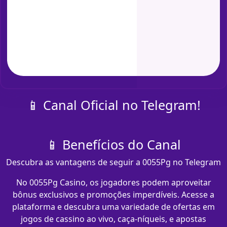
📱 Canal Oficial no Telegram!
📱 Benefícios do Canal
Descubra as vantagens de seguir a 0055Pg no Telegram
No 0055Pg Casino, os jogadores podem aproveitar
bônus exclusivos e promoções imperdíveis. Acesse a
plataforma e descubra uma variedade de ofertas em
jogos de cassino ao vivo, caça-níqueis, e apostas