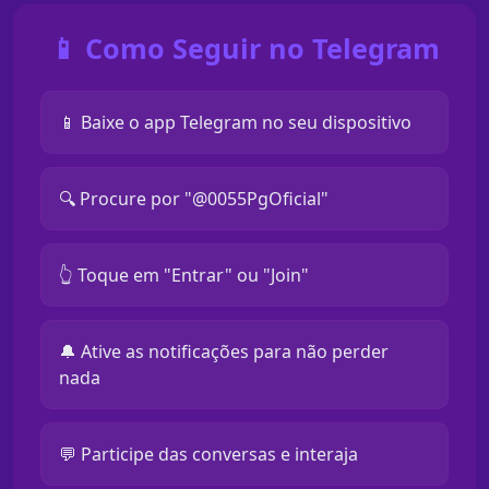
📱 Como Seguir no Telegram
📱 Baixe o app Telegram no seu dispositivo
🔍 Procure por "@0055PgOficial"
👆 Toque em "Entrar" ou "Join"
🔔 Ative as notificações para não perder
nada
💬 Participe das conversas e interaja