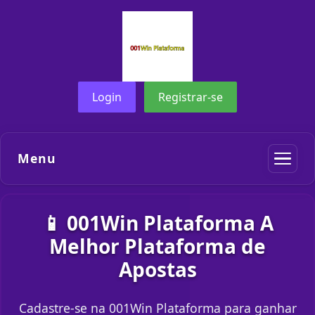
Login
Registrar-se
Menu
📱 001Win Plataforma A
Melhor Plataforma de
Apostas
Cadastre-se na 001Win Plataforma para ganhar