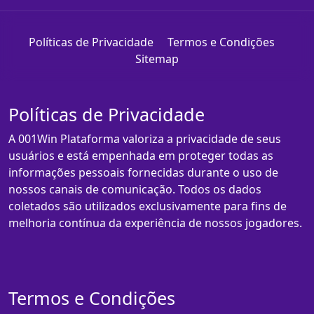
Políticas de Privacidade
Termos e Condições
Sitemap
Políticas de Privacidade
A 001Win Plataforma valoriza a privacidade de seus
usuários e está empenhada em proteger todas as
informações pessoais fornecidas durante o uso de
nossos canais de comunicação. Todos os dados
coletados são utilizados exclusivamente para fins de
melhoria contínua da experiência de nossos jogadores.
Termos e Condições