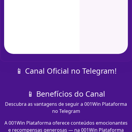
📱 Canal Oficial no Telegram!
📱 Benefícios do Canal
Descubra as vantagens de seguir a 001Win Plataforma
no Telegram
A 001Win Plataforma oferece conteúdos emocionantes
e recompensas generosas — na 001Win Plataforma