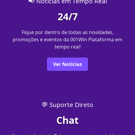
📢 Notícias em Tempo Real
24/7
Fique por dentro de todas as novidades,
promoções e eventos da 001Win Plataforma em
tempo real!
Ver Notícias
💬 Suporte Direto
Chat